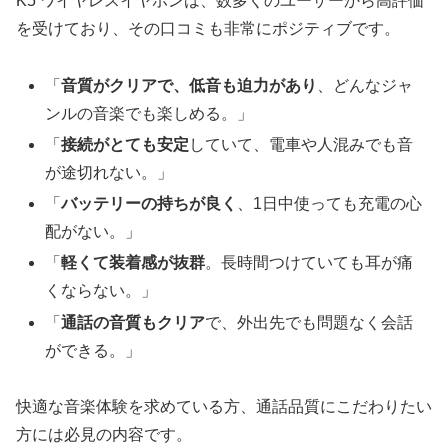
K5 ワイヤレスイヤホンは、数多くのユーザーから高評価
を受けており、その口コミも非常にポジティブです。
「
音質がクリアで、低音も迫力があり
、どんなジャ
ンルの音楽でも楽しめる。」
「
接続がとても安定
していて、電車や人混みでも音
が途切れない。」
「
バッテリーの持ちが良く
、1日中使っても充電の心
配がない。」
「
軽くて装着感が抜群
。長時間つけていても耳が痛
くならない。」
「
通話の音質もクリア
で、外出先でも問題なく会話
ができる。」
快適な音楽体験を求めている方、通話品質にこだわりたい
方には必見の内容です。