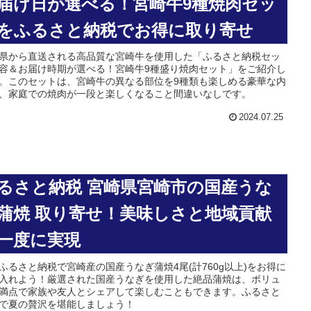
届け日が選べる！宮崎牛9種焼肉セッ
をふるさと納税でお得に取り寄せ
県から直送される高品質な宮崎牛を使用した「ふるさと納税セッ
容＆お届け時期が選べる！宮崎牛9種盛り焼肉セット」をご紹介し
。このセットは、宮崎牛の異なる部位を9種類も楽しめる豪華な内
、家庭での焼肉が一段と楽しくなること間違いなしです。
2024.07.25
るさと納税 宮崎県宮崎市の国産うな
蒲焼 取り寄せ！美味しさと地域貢献
一度に実現
ふるさと納税で宮崎産の国産うなぎ蒲焼4尾(計760g以上)をお得に
入れよう！厳選された国産うなぎを使用した絶品蒲焼は、ボリュ
満点で家族や友人とシェアして楽しむこともできます。ふるさと
で夏の贅沢を堪能しましょう！