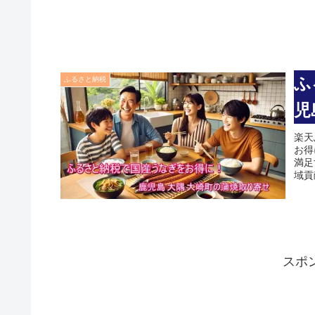
ふ
ふるさと納税
児
楽天
お得
満足
域貢
スポ