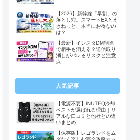
【2026】新幹線「早割」の
落とし穴。スマートEXとえ
きねっと、本当にお得なの
は？
【最新】インスタDM削除
で相手も消える？送信取り
消しがバレるリスクと注意
点
人気記事
【電源不要】INUTEQ冷却
ベストが選ばれる理由｜リ
アルな口コミと他社との違
いまとめ
【保存版】レゴランドをム
ダなく楽しむ完全攻略マッ