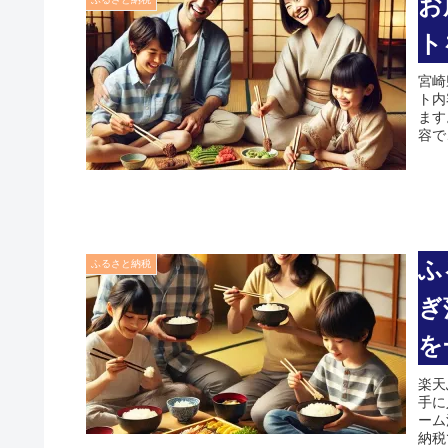
お
ト
宮崎
ト内
ます
容で
ふ
ふるさと納税
ぎ
を
楽天
手に
ーム
納税