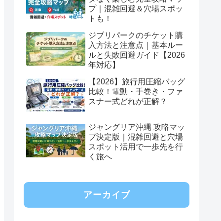
プ｜混雑回避＆穴場スポッ
トも！
ジブリパークのチケット購
入方法と注意点｜基本ルー
ルと失敗回避ガイド【2026
年対応】
【2026】旅行用圧縮バッグ
比較！電動・手巻き・ファ
スナー式どれが正解？
ジャングリア沖縄 攻略マッ
プ決定版｜混雑回避と穴場
スポット活用で一歩先を行
く旅へ
アーカイブ