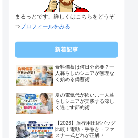
まるっとです。詳しくはこちらをどうぞ
⇒
プロフィールをみる
新着記事
食料備蓄は何日分必要？一
人暮らしのシニアが無理な
く始める備蓄術
夏の電気代が怖い…一人暮
らしシニアが実践する涼し
く過ごす節約術
【2026】旅行用圧縮バッグ
比較！電動・手巻き・ファ
スナー式どれが正解？