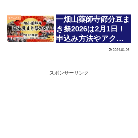
一畑山薬師寺節分豆ま
イベント
き祭2026は2月1日！
申込み方法やアクセ
ス・駐車場・宿泊情報
2024.01.06
をお届け
スポンサーリンク