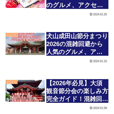
のグルメ、アクセ
ス・駐車場・宿泊情報
2024.01.20
も
犬山成田山節分まつり
イベント
2026の混雑回避から
人気のグルメ、アク
セス・駐車場・宿泊情
2024.01.15
報も
【2026年必見】大須
イベント
観音節分会の楽しみ方
完全ガイド！混雑回避
から絶品グルメまで
2024.01.09