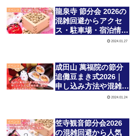
龍泉寺 節分会 2026の
イベント
混雑回避からアクセ
ス・駐車場・宿泊情報
もお届け
2024.01.27
成田山 萬福院の節分
イベント
追儺豆まき式2026｜
申し込み方法や混雑回
避、周辺の人気宿泊施
2024.01.24
設まで紹介
笠寺観音節分会2026
イベント
の混雑回避から人気