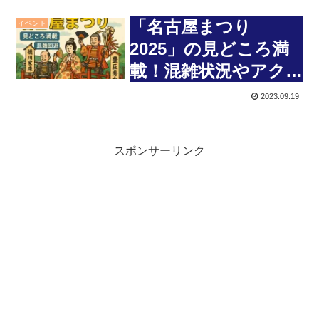
「名古屋まつり
イベント
2025」の見どころ満
載！混雑状況やアク
セス・駐車場情報も紹
2023.09.19
介！
スポンサーリンク