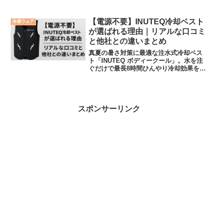
較を徹底解説。作業・スポーツ・レジャ
ー・災害時まで幅広く活躍する理由や、
購入前に知っておきたい選び方・活用法
【電源不要】INUTEQ冷却ベスト
冷感ウェア
も詳しく紹介します。
が選ばれる理由｜リアルな口コミ
と他社との違いまとめ
真夏の暑さ対策に最適な注水式冷却ベス
ト「INUTEQ ボディークール」。水を注
ぐだけで最長8時間ひんやり冷却効果を得
られ、電源不要でどこでも使える画期的
なアイテムです。本記事では、仕組み・
使い方・実際の口コミ・おすすめの使い
方やサイズ選びのポイントまで詳しく解
説。
スポンサーリンク