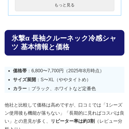
他社製品との違いまとめ
もっと見る
猛暑日の定義と関連情報
これで迷わない！氷撃α 冷感シャツの疑問解消Q&A
まとめ
氷撃α 長袖クルーネック冷感シャ
ツ 基本情報と価格
価格帯
：6,800〜7,700円（2025年8月時点）
サイズ展開
：S〜XL（ややタイトめ）
カラー
：ブラック、ホワイトなど定番色
他社と比較して価格は高めですが、口コミでは「1シーズ
ン使用後も機能が落ちない」「長期的に見ればコスパは良
い」との意見が多く、
リピーター率は約3割
（レビュー分