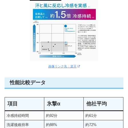
画像リンク先：楽天
性能比較データ
項目
氷撃α
他社平均
冷感持続時間
約92分
約61分
洗濯後維持率
約88%
約72%