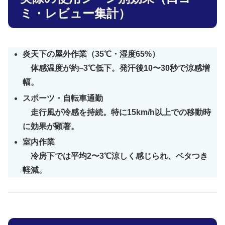
ミ・レビュー集計）
炎天下の屋外作業（35℃・湿度65%）
体感温度が約−3℃低下。発汗後10〜30秒で涼感増
幅。
スポーツ・自転車通勤
走行風が冷感を持続。特に15km/h以上での移動時
に効果が顕著。
室内作業
冷房下では平均2〜3℃涼しく感じられ、ベタつき
軽減。