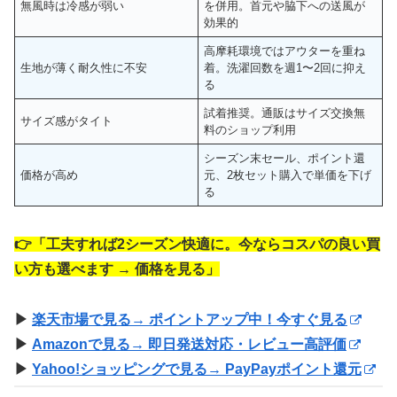
無風時は冷感が弱い
を併用。首元や脇下への送風が
効果的
高摩耗環境ではアウターを重ね
生地が薄く耐久性に不安
着。洗濯回数を週1〜2回に抑え
る
試着推奨。通販はサイズ交換無
サイズ感がタイト
料のショップ利用
シーズン末セール、ポイント還
価格が高め
元、2枚セット購入で単価を下げ
る
👉「工夫すれば2シーズン快適に。今ならコスパの良い買
い方も選べます → 価格を見る」
▶
楽天市場で見る
→ ポイントアップ中！今すぐ見る
▶
Amazonで見る
→ 即日発送対応・レビュー高評価
▶
Yahoo!ショッピングで見る
→ PayPayポイント還元