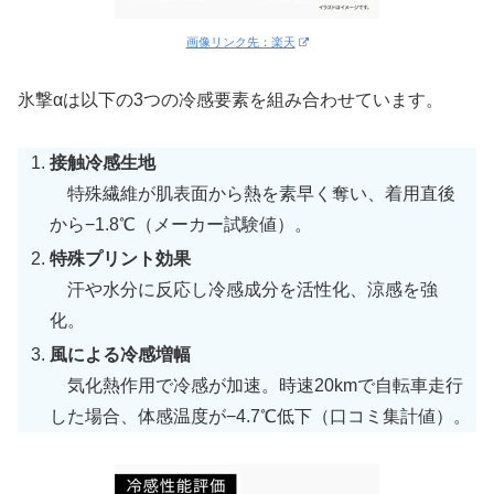
画像リンク先：楽天
氷撃αは以下の3つの冷感要素を組み合わせています。
接触冷感生地
特殊繊維が肌表面から熱を素早く奪い、着用直後
から−1.8℃（メーカー試験値）。
特殊プリント効果
汗や水分に反応し冷感成分を活性化、涼感を強
化。
風による冷感増幅
気化熱作用で冷感が加速。時速20kmで自転車走行
した場合、体感温度が−4.7℃低下（口コミ集計値）。