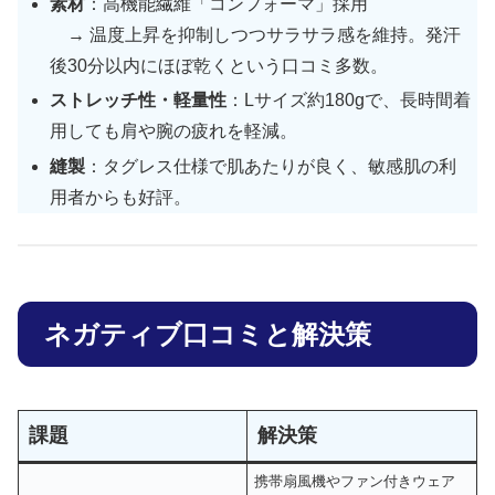
素材
：高機能繊維「コンフォーマ」採用
→ 温度上昇を抑制しつつサラサラ感を維持。発汗
後30分以内にほぼ乾くという口コミ多数。
ストレッチ性・軽量性
：Lサイズ約180gで、長時間着
用しても肩や腕の疲れを軽減。
縫製
：タグレス仕様で肌あたりが良く、敏感肌の利
用者からも好評。
ネガティブ口コミと解決策
課題
解決策
携帯扇風機やファン付きウェア