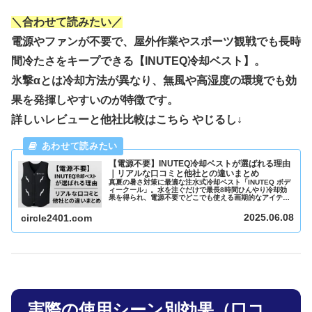
＼合わせて読みたい／
電源やファンが不要で、屋外作業やスポーツ観戦でも長時
間冷たさをキープできる【INUTEQ冷却ベスト】。
氷撃αとは冷却方法が異なり、無風や高湿度の環境でも効
果を発揮しやすいのが特徴です。
詳しいレビューと他社比較はこちら やじるし↓
【電源不要】INUTEQ冷却ベストが選ばれる理由
｜リアルな口コミと他社との違いまとめ
真夏の暑さ対策に最適な注水式冷却ベスト「INUTEQ ボデ
ィークール」。水を注ぐだけで最長8時間ひんやり冷却効
果を得られ、電源不要でどこでも使える画期的なアイテム
です。本記事では、仕組み・使い方・実際の口コミ・おす
すめの使い方やサイズ選びのポイントまで詳しく解説。
2025.06.08
circle2401.com
実際の使用シーン別効果（口コ