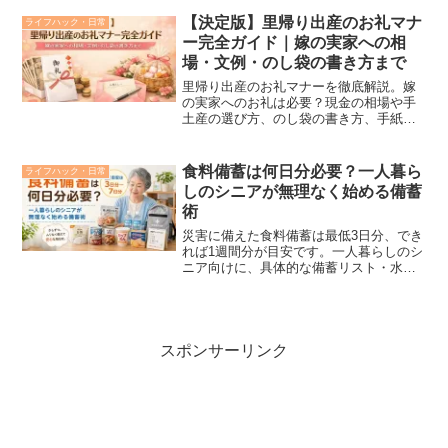
自動で消えるバニッシュモードの正しい
活用術まで網羅。プライバシーを守り、
【決定版】里帰り出産のお礼マナ
ライフハック・日常
気まずさを回避するための最新ガイドで
ー完全ガイド｜嫁の実家への相
す。
場・文例・のし袋の書き方まで
里帰り出産のお礼マナーを徹底解説。嫁
の実家へのお礼は必要？現金の相場や手
土産の選び方、のし袋の書き方、手紙・
LINEの文例まで初心者でも分かりやすく
解説します。失礼にならない正しい対応
がこの記事で分かります。
食料備蓄は何日分必要？一人暮ら
ライフハック・日常
しのシニアが無理なく始める備蓄
術
災害に備えた食料備蓄は最低3日分、でき
れば1週間分が目安です。一人暮らしのシ
ニア向けに、具体的な備蓄リスト・水の
量・ローリングストック法・狭い部屋で
の収納術まで分かりやすく解説します。
スポンサーリンク