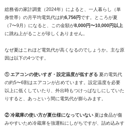
窓の開け方を工夫する
総務省の家計調査（2024年）によると、一人暮らし（単
照明の見直しで年間節約
身世帯）の月平均電気代は約
6,756円
です。ところが夏
LED電球への切り替えを検討する
（7〜9月）になると、この金額が
8,000円〜10,000円以上
使わない部屋の照明はこまめに消す
に跳ね上がることが珍しくありません。
電力会社のプランを見直す
電力自由化で選択肢が増えた
なぜ夏はこれほど電気代が高くなるのでしょうか。主な原
時間帯別料金プランの活用
因は以下の4つです。
熱中症対策と節約を両立するために
まとめ：できることから一つずつ始めよう
① エアコンの使いすぎ・設定温度が低すぎる
夏の電気代
の約5〜6割はエアコンが占めています。設定温度を必要
以上に低くしていたり、外出時もつけっぱなしにしていた
りすると、あっという間に電気代が膨らみます。
② 冷蔵庫の使い方が夏仕様になっていない
夏は食品が傷
みやすいため冷蔵庫を強運転にしがちですが、詰め込みす