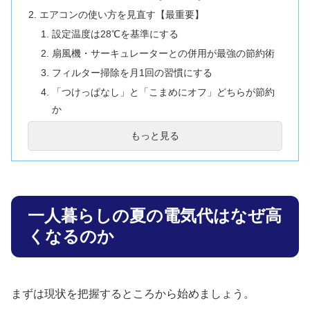
エアコンの使い方を見直す【最重要】
設定温度は28℃を基準にする
扇風機・サーキュレーターとの併用が最強の節約術
フィルター掃除を月1回の習慣にする
「つけっぱなし」と「こまめにオフ」どちらが節約
か
帰宅前に予約タイマーを活用する
もっと見る
室外機のまわりを整える
冷蔵庫の節電ポイント
冷蔵庫に食品を詰め込みすぎない
熱いものをそのまま入れない
一人暮らしの夏の電気代はなぜ高
冷蔵庫は壁から離して設置する
くなるのか
冷蔵庫のドアパッキンを確認する
窓まわりの工夫で室温上昇を防ぐ
遮熱・断熱カーテンに替える
まずは現状を把握するところから始めましょう。
すだれ・よしずを活用する