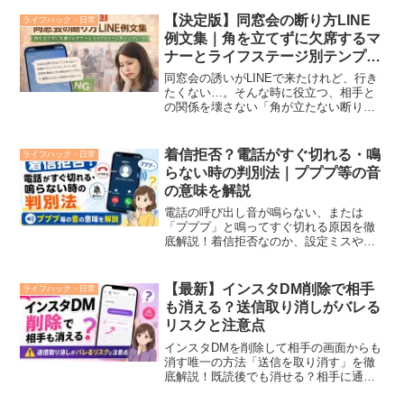
【決定版】同窓会の断り方LINE
ライフハック・日常
例文集｜角を立てずに欠席するマ
ナーとライフステージ別テンプレ
ート
同窓会の誘いがLINEで来たけれど、行き
たくない…。そんな時に役立つ、相手と
の関係を壊さない「角が立たない断り
方」の例文をシチュエーション・ライフ
ステージ別に紹介。断る際の心理的な負
担を軽くする考え方から、幹事に喜ばれ
着信拒否？電話がすぐ切れる・鳴
ライフハック・日常
る返信マナー、5つのFAQまで網羅した完
らない時の判別法｜プププ等の音
全ガイドです。
の意味を解説
電話の呼び出し音が鳴らない、または
「プププ」と鳴ってすぐ切れる原因を徹
底解説！着信拒否なのか、設定ミスや電
波不良なのか？iPhone・Android別の設定
確認手順や、音の種類から状況を推測す
る判別表を掲載。不安を解消し、今すぐ
【最新】インスタDM削除で相手
ライフハック・日常
解決するための完全ガイドです。
も消える？送信取り消しがバレる
リスクと注意点
インスタDMを削除して相手の画面からも
消す唯一の方法「送信を取り消す」を徹
底解説！既読後でも消せる？相手に通知
でバレるリスクは？一括削除の可否や、