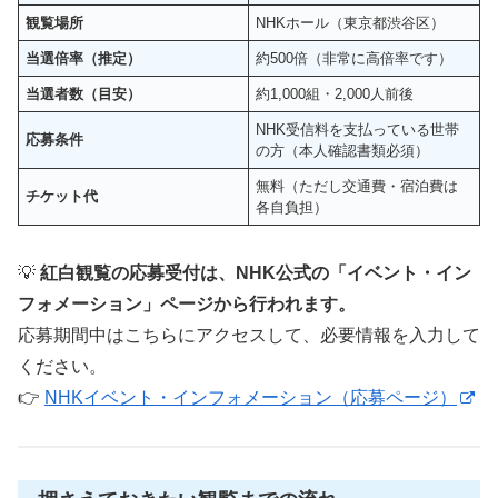
紅白リハーサル観覧【本番直前の臨場感を体験】
観覧場所
NHKホール（東京都渋谷区）
音楽番組・公開収録への参加【紅白出演者に会える
当選倍率（推定）
約500倍（非常に高倍率です）
可能性も】
当選者数（目安）
約1,000組・2,000人前後
応募歴が“信頼につながる”可能性も
NHK受信料を支払っている世帯
次のチャンスに向けて今できること
応募条件
の方（本人確認書類必須）
「観覧日当日のチェックリスト【忘れたら入場できま
無料（ただし交通費・宿泊費は
せん】」
チケット代
各自負担）
観覧当日の持ち物・準備チェックリスト
当日は“余裕のある行動”が鍵です
💡
紅白観覧の応募受付は、NHK公式の「イベント・イン
観覧直前の最終チェックリスト
フォメーション」ページから行われます。
「まとめ｜2025年紅白観覧を成功させるために」
応募期間中はこちらにアクセスして、必要情報を入力して
次回に向けて、今からできる3つの準備
ください。
最後に：その1通のメールが、人生の思い出になる
👉
NHKイベント・インフォメーション（応募ページ）
かもしれません