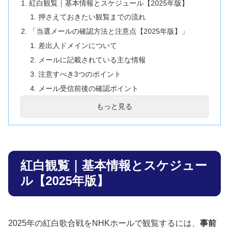
紅白観覧｜基本情報とスケジュール【2025年版】
押さえておきたい観覧までの流れ
「当選メールの確認方法と注意点【2025年版】」
差出人ドメインについて
メールに記載されている主な情報
注意すべき3つのポイント
メール受信前後の確認ポイント
「メールが届かないときに確認すべきこと【慌てず冷
もっと見る
静にチェック】」
メール確認のチェックリスト
それでも見つからないときは
メール未着時の行動チェックリスト
紅白観覧｜基本情報とスケジュー
「当選後にやるべき準備と注意点【不備があれば入場
ル【2025年版】
不可】」
デジタル整理券と身分証明書の準備
使用可能な本人確認書類（いずれも顔写真付きのも
2025年の紅白歌合戦をNHKホールで観覧するには、
事前
の）