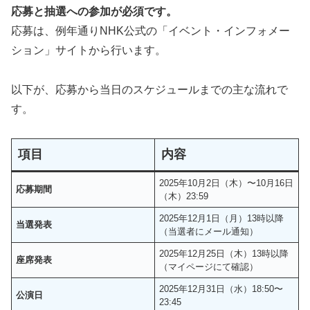
応募と抽選への参加が必須です。
忘れがちな注意点
応募は、例年通りNHK公式の「イベント・インフォメー
入場を確実にするための事前確認
ション」サイトから行います。
「同伴者に関するルール【知らないと入場できませ
ん】」
以下が、応募から当日のスケジュールまでの主な流れで
同伴者に関する主なルール
す。
注意：情報不一致＝即入場不可
同伴者との情報共有に必要なこと
「チケットの転売・譲渡は禁止されています【違反＝
項目
内容
当選取り消し】」
2025年10月2日（木）〜10月16日
禁止されている行為
応募期間
（木）23:59
なぜ禁止なのか？
2025年12月1日（月）13時以降
観覧を希望するなら、正しい手順を守りましょう
当選発表
（当選者にメール通知）
違反が発覚した場合のペナルティ
2025年12月25日（木）13時以降
座席発表
観覧を失わないために守るべきルール
（マイページにて確認）
「落選した場合にできること【次のチャンスをつかむ
2025年12月31日（水）18:50〜
公演日
ために】」
23:45