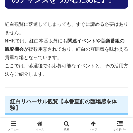
紅白観覧に落選してしまっても、すぐに諦める必要はあり
ません。
NHKでは、紅白本番以外にも
関連イベントや音楽番組の
観覧機会
が複数用意されており、紅白の雰囲気を味わえる
貴重な場となっています。
ここでは、落選後でも応募可能なイベントと、その活用方
法をご紹介します。
紅白リハーサル観覧【本番直前の臨場感を体
験】
例年、12月29日〜30日ごろに行われる
紅白歌合戦の通し
メニュー
ホーム
検索
トップ
サイドバー