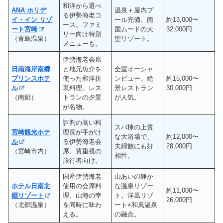
和洋から選べ
ANA ホリデ
温泉＋屋内プ
る伊勢海老コ
イ・イン リゾ
ール完備。南
約13,000〜
ース。ファミ
ート宮崎
国ムードの大
32,000円
リー向け特別
（青島温泉）
型リゾート。
メニューも。
伊勢海老会席
日南海岸南郷
と地元魚介を
全室オーシャ
プリンスホテ
使った和洋折
ンビュー。絶
約15,000〜
ル
衷料理。レス
景レストラン
30,000円
（南郷）
トランの夕景
が人気。
が名物。
評判の高い料
スパ棟の上質
宮崎観光ホテ
理長が手がけ
な大浴場で、
約12,000〜
ル
る伊勢海老会
夫婦旅にも好
28,000円
（宮崎市内）
席。質重視の
相性。
旅行者向け。
国産伊勢海老
山あいの静か
ホテル日南北
使用の会席料
な温泉リゾー
約11,000〜
郷リゾート
理。山海の幸
ト。洋風リゾ
26,000円
（北郷温泉）
を同時に味わ
ート×和風温泉
える。
の融合。