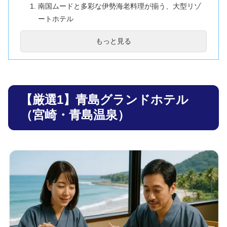
南国ムードと多彩な伊勢海老料理が揃う、大型リゾ
ートホテル
【厳選3】日南海岸南郷プリンスホテル（南郷）
もっと見る
全室オーシャンビュー。“夕日と伊勢海老”が最高の
ごちそう
【厳選4】宮崎観光ホテル（宮崎市）
老舗の安定感。伊勢海老入り特別会席と上質な温泉
【厳選1】青島グランドホテル
が魅力の街中ステイ
（宮崎・青島温泉）
【厳選5】ホテル日南北郷リゾート（北郷温泉）
山あいの静けさ×伊勢海老。隠れ家のような温泉リ
ゾート
伊勢海老の旬と、宿プランの選び方ガイド
“せっかくなら最高の一尾を”選ぶために、知ってお
きたい基本
まとめ｜宮崎・日南海岸で“旬の伊勢海老”を味わうなら
今がチャンス！