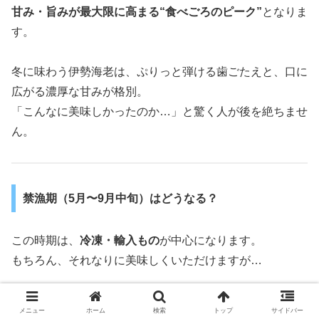
甘み・旨みが最大限に高まる“食べごろのピーク”
となりま
す。
冬に味わう伊勢海老は、ぷりっと弾ける歯ごたえと、口に
広がる濃厚な甘みが格別。
「こんなに美味しかったのか…」と驚く人が後を絶ちませ
ん。
禁漁期（5月〜9月中旬）はどうなる？
この時期は、
冷凍・輸入もの
が中心になります。
もちろん、それなりに美味しくいただけますが…
メニュー
ホーム
検索
トップ
サイドバー
もし
“ぷりぷりの弾力”
や、