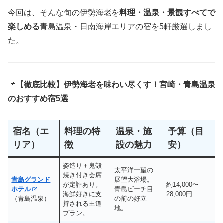
今回は、そんな旬の伊勢海老を
料理・温泉・景観すべてで
楽しめる
青島温泉・日南海岸エリアの宿を5軒厳選しまし
た。
📌
【徹底比較】伊勢海老を味わい尽くす！宮崎・青島温泉
のおすすめ宿5選
宿名（エ
料理の特
温泉・施
予算（目
リア）
徴
設の魅力
安）
姿造り＋鬼殻
太平洋一望の
焼き付き会席
青島グランド
展望大浴場。
が定評あり。
約14,000〜
ホテル
青島ビーチ目
海鮮好きに支
28,000円
（青島温泉）
の前の好立
持される王道
地。
プラン。