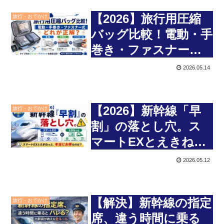
【2026】旅行用圧縮
旅行・おでかけ
バッグ比較！電動・手
巻き・ファスナー式
どれが正解？
2026.05.14
【2026】新幹線「早
旅行・おでかけ
割」の落とし穴。ス
マートEXとえきねっ
と、本当にお得なの
2026.05.12
は？
【解決】新幹線の指定
旅行・おでかけ
席、違う時間に乗る