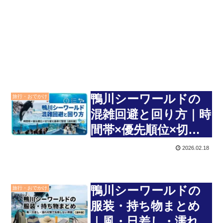
鴨川シーワールドの
旅行・おでかけ
混雑回避と回り方｜時
間帯×優先順位×切り
替え基準で整理【通年
2026.02.18
版】
鴨川シーワールドの
旅行・おでかけ
服装・持ち物まとめ
｜風・日差し・濡れ対