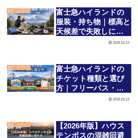
富士急ハイランドの
旅行・おでかけ
服装・持ち物｜標高と
天候差で失敗しにく
い準備リスト
2026.02.13
富士急ハイランドの
旅行・おでかけ
チケット種類と選び
方｜フリーパス・入
園のみ・事前準備の注
2026.02.13
意点
【2026年版】ハウス
旅行・おでかけ
テンボスの混雑回避