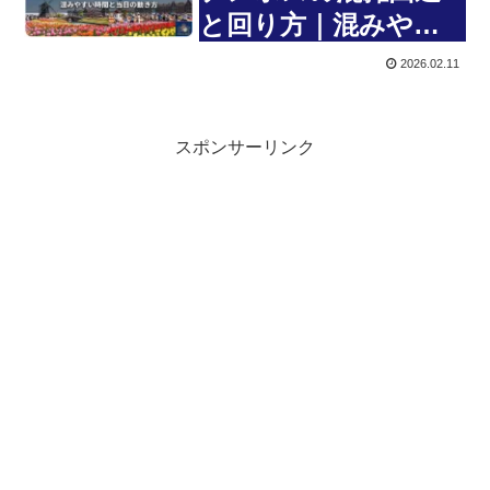
と回り方｜混みやす
い時間と当日の動き
2026.02.11
方
スポンサーリンク