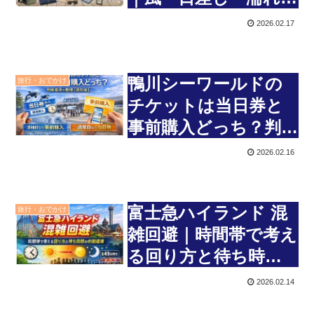
策で失敗しない準備
2026.02.17
【通年版】
鴨川シーワールドの
旅行・おでかけ
チケットは当日券と
事前購入どっち？判断
基準で整理【通年版】
2026.02.16
富士急ハイランド 混
旅行・おでかけ
雑回避｜時間帯で考え
る回り方と待ち時間
の判断基準
2026.02.14