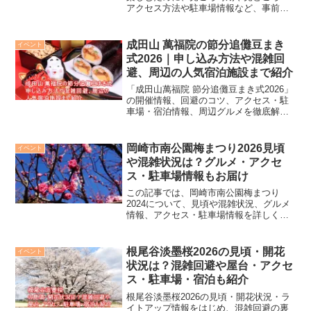
アクセス方法や駐車場情報など、事前に
知っておきたい情報をまとめました。こ
の情報を参考に、ぜひ、ご家族やお友達
との思い出作りに訪れて東山動植物園も
成田山 萬福院の節分追儺豆まき
イベント
みじ狩りを満喫してください。
式2026｜申し込み方法や混雑回
避、周辺の人気宿泊施設まで紹介
「成田山萬福院 節分追儺豆まき式2026」
の開催情報、回避のコツ、アクセス・駐
車場・宿泊情報、周辺グルメを徹底解
説！お申込み方法や当日の流れ、人気の
屋台グルメ情報まで詳しく紹介快適に訪
問するための必見情報満載です！
岡崎市南公園梅まつり2026見頃
イベント
や混雑状況は？グルメ・アクセ
ス・駐車場情報もお届け
この記事では、岡崎市南公園梅まつり
2024について、見頃や混雑状況、グルメ
情報、アクセス・駐車場情報を詳しくお
伝えします。梅まつりを存分に楽しむた
めに、ぜひこの記事を参考にしてくださ
い。
根尾谷淡墨桜2026の見頃・開花
イベント
状況は？混雑回避や屋台・アクセ
ス・駐車場・宿泊も紹介
根尾谷淡墨桜2026の見頃・開花状況・ラ
イトアップ情報をはじめ、混雑回避の裏