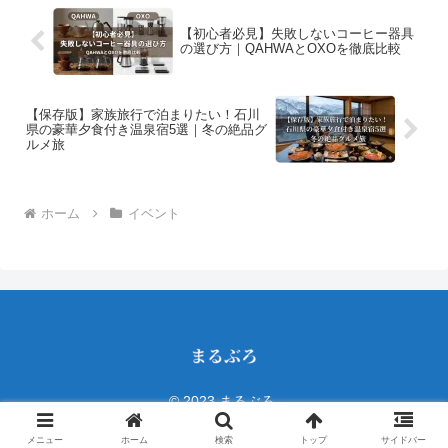
【初心者必見】失敗しないコーヒー器具
の選び方｜QAHWAとOXOを徹底比較
【保存版】家族旅行で泊まりたい！石川
県の豪華夕食付き温泉宿5選｜冬の絶品グ
ルメ旅
ホーム
イベント
© 2023 まるぶろ.
メニュー
ホーム
検索
トップ
サイドバー