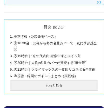
目次
基本情報（公式発表ベース）
🕕18:30台｜開幕から冬の名曲カバーで一気に季節感全
開
🕖19時台｜“今の代表曲”が集中するメイン帯
🕗20時台｜大物×名曲カバーが連続する“黄金帯”
🕘21時台｜クライマックスの一夜限りコラボ＆全体曲
🎯視聴・録画のポイントまとめ（実践編）
最後に：家族視聴にも強い“広がり”
もっと見る