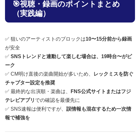
🎯視聴・録画のポイントまとめ
（実践編）
✅ 狙いのアーティストのブロックは
10〜15分前から録画
が安全
✅
SNSトレンドと連動して楽しむ場合は、19時台〜がピ
ーク
✅ CM明け直後の楽曲開始が多いため、
レックミスを防ぐ
チャプター設定を推奨
✅ 最終的な出演順・楽曲は、
FNS公式サイトまたはフジ
テレビアプリ
での確認を最優先に
✅ SNS速報は便利ですが、
誤情報も混在するため一次情
報で補強を