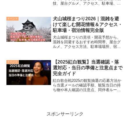
技、屋台グルメ、アクセス、駐車場、宿
泊施設まで徹底ガイド。初めての花見旅
でも安心！地元ならではの楽しみ方や穴
場スポットも紹介。春の絶景を満喫する
犬山城桜まつり2026｜混雑を避
イベント
ための最新情報をお届けします。
けて楽しむ開花情報＆アクセス・
駐車場・宿泊情報完全版
犬山城桜まつりの見頃・開花予想から、
混雑を回避するおすすめ時間帯、屋台グ
ルメ、アクセス方法、駐車場場所、宿泊
先の選び方まで徹底解説！ 初めての方で
も安心して楽しめるよう、写真映えスポ
ットや人力車、遊覧船情報も紹介。春の
【2025紅白観覧】当選確認・落
イベント
絶景と歴史ロマンを満喫する完全ガイド
選対応・当日の準備と注意点まで
です。
完全ガイド
紅白歌合戦2025の観覧抽選の応募方法か
ら当選メールの確認手順、観覧当日の持
ち物や本人確認の注意点、同伴者ルー
ル、落選後にできることまで、初めての
方でも安心して参加できるよう最新情報
を丁寧に解説します。
スポンサーリンク