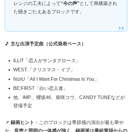
レンジの工夫によって
“今の声”
として再構築され
た聴きごたえあるブロックです。
🎵
主な出演予定曲（公式発表ベース）
ILLIT「恋人がサンタクロース」
WEST.「クリスマス・イブ」
NiziU「All I Want For Christmas Is You」
BE:FIRST「白い恋人達」
他、IMP.、櫻坂46、柴咲コウ、CANDY TUNEなどが
登場予定
📌
録画ヒント
：このブロックは季節感の演出が最も華や
か。
音声と照明の一体感が強く、録画派は番組冒頭からの