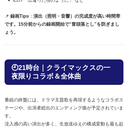
ILLIT「出逢った頃のように」 など
📌
録画Tips
：
演出（照明・音響）の完成度が高い時間帯
です。15分前からの録画開始で“冒頭落とし”を防ぎまし
ょう。
🕘21時台｜クライマックスの一
夜限りコラボ＆全体曲
番組の終盤には、ドラマ主題歌を再現するようなコラボス
テージや、出演者総出のエンディング曲が予定されていま
す。
没入感の高い演出が多く、生放送ゆえの構成変動も最も起