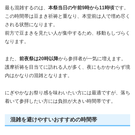
2. 【宿泊計画を成功させるポイント】
最も混雑するのは、
本祭当日の午前9時から11時頃
です。
笠寺観音節分会の歴史と由来
この時間帯は豆まき祈祷と重なり、本堂前は人で埋め尽く
玉照姫伝説と笠寺観音の信仰
される状態になります。
歴史を知ると、節分会の見え方が変わる
前方で豆まきを見たい人が集中するため、移動もしづらく
笠寺観音節分会2026・総まとめ
なります。
また、
前夜祭は20時以降
から参拝者が一気に増えます。
護摩祈祷を目当てに訪れる人が多く、夜にもかかわらず境
内はかなりの混雑となります。
にぎやかなお祭り感を味わいたい方には最適ですが、落ち
着いて参拝したい方には負担が大きい時間帯です。
混雑を避けやすいおすすめの時間帯