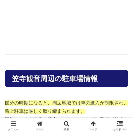
笠寺観音周辺の駐車場情報
節分の時期になると、周辺地域では車の進入が制限され、
路上駐車は厳しく取り締まられます。
同様に、笠寺観音の境内ではドローンなどの飛行が禁止さ
れています。
メニュー
ホーム
検索
トップ
サイドバー