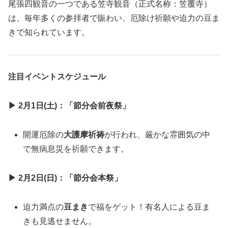
尾張四観音の一つである笠寺観音（正式名称：
笠覆寺
）
は、毎年多くの参拝者で賑わい、厄除け祈願や迫力の豆ま
きで知られています。
注目イベントスケジュール
▶ 2月1日(土)：「節分会前夜祭」
開運厄除の
大護摩祈祷
が行われ、厳かな雰囲気の中
で無病息災を祈願できます。
▶ 2月2日(日)：「節分会本祭」
迫力満点の
豆まき
で福をゲット！有名人による豆ま
きも見逃せません。