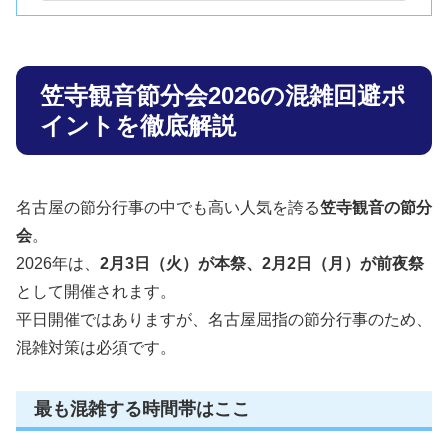
笠寺観音ならではのご利益と空気感
初めて参加する人が失敗しないコツ
笠寺観音節分会2026で立ち寄りたい人気のグルメ
笠寺観音節分会2026の混雑回避ポ
がっつり食べたい人に人気の名物グルメ
イントを徹底解説
あっさり派にうれしい定番の和食
混雑を避けたい人のためのグルメ対策
グルメも含めて節分会を楽しむ考え方
名古屋の節分行事の中でも高い人気を誇る
笠寺観音の節分
絶対に味わいたい人気グルメ4選
会
。
笠寺観音へのアクセス方法
2026年は、
2月3日（火）が本祭、2月2日（月）が前夜祭
電車・バス・車のアクセス方法
として開催されます。
笠寺観音周辺の駐車場情報
平日開催ではありますが、名古屋屈指の節分行事のため、
笠寺観音周辺の有料駐車場
混雑対策は必須です。
駐車場を確実に確保したいなら「特P」や
「akippa」が便利！
最も混雑する時間帯はここ
笠寺観音周辺のおすすめ宿泊情報＆予約のコツ
1. 笠寺観音周辺のおすすめホテル