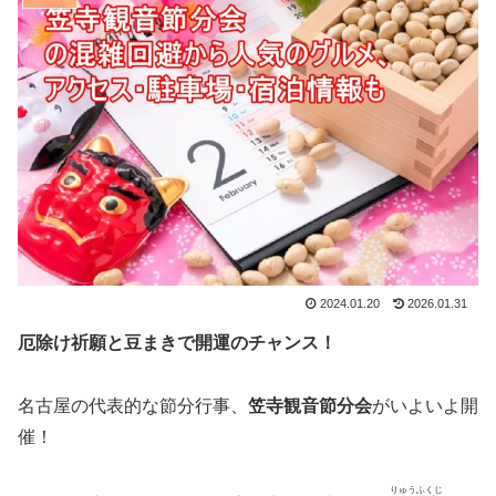
2024.01.20
2026.01.31
厄除け祈願と豆まきで開運のチャンス！
名古屋の代表的な節分行事、
笠寺観音節分会
がいよいよ開
催！
りゅうふくじ