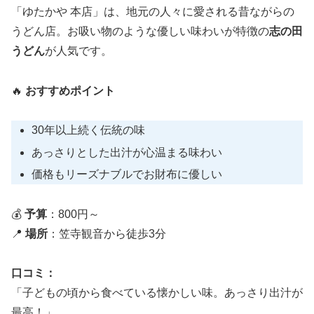
「ゆたかや 本店」は、地元の人々に愛される昔ながらの
うどん店。お吸い物のような優しい味わいが特徴の
志の田
うどん
が人気です。
🔥
おすすめポイント
30年以上続く伝統の味
あっさりとした出汁が心温まる味わい
価格もリーズナブルでお財布に優しい
💰
予算
：800円～
📍
場所
：笠寺観音から徒歩3分
口コミ：
「子どもの頃から食べている懐かしい味。あっさり出汁が
最高！」