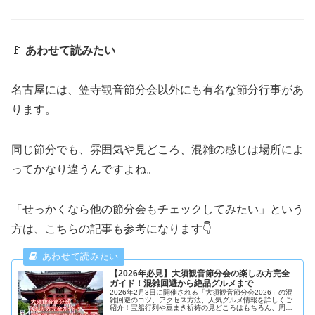
🚩
あわせて読みたい
名古屋には、笠寺観音節分会以外にも有名な節分行事があ
ります。
同じ節分でも、雰囲気や見どころ、混雑の感じは場所によ
ってかなり違うんですよね。
「せっかくなら他の節分会もチェックしてみたい」という
方は、こちらの記事も参考になります👇
【2026年必見】大須観音節分会の楽しみ方完全
ガイド！混雑回避から絶品グルメまで
2026年2月3日に開催される「大須観音節分会2026」の混
雑回避のコツ、アクセス方法、人気グルメ情報を詳しくご
紹介！宝船行列や豆まき祈祷の見どころはもちろん、周辺