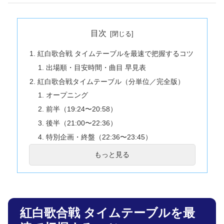
目次
紅白歌合戦 タイムテーブルを最速で把握するコツ
出場順・目安時間・曲目 早見表
紅白歌合戦タイムテーブル（分単位／完全版）
オープニング
前半（19:24〜20:58）
後半（21:00〜22:36）
特別企画・終盤（22:36〜23:45）
① 放送時間と配信の基本
もっと見る
② 出番目安と曲順の見方
③ 家族で観る時間割の作り方
④ 推しの出番だけピンポイント視聴
⑤ ウラトーク・ラジオ活用術
紅白歌合戦 タイムテーブルを最
紅白歌合戦 見どころを全部のせでチェック