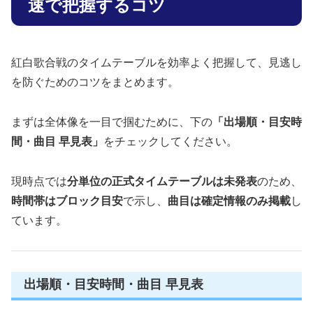
速で把握するコツ
① 特別企画とサプライズ
② 初出場＆話題曲の注目点
③ ベテラン勢の名曲と名場面
紅白歌合戦のタイムテーブルを効率よく把握して、見逃し
紅白歌合戦 タイムテーブルと見どころの基本情報
を防ぐためのコツをまとめます。
① 司会・テーマ・審査員
② 出場歌手・曲目一覧の要点
まずは全体像を一目で掴むために、下の
「出場順・目安時
③ 見逃し配信・再放送情報
間・曲目 早見表」
をチェックしてください。
まとめ｜この一夜を、ちゃんと楽しむために
現時点では
分単位の正式タイムテーブルは未発表
のため、
時間帯はブロック目安
で示し、
曲目は確定情報のみ掲載
し
ています。
出場順・目安時間・曲目 早見表