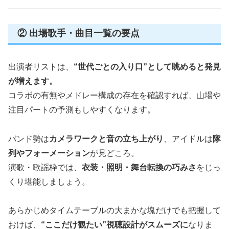
② 出場歌手・曲目一覧の要点
出演者リストは、
“世代ごとの入り口”として眺めると発見
が増えます。
コラボの有無やメドレー構成の存在を確認すれば、山場や
注目パートの予測もしやすくなります。
バンド勢は
カメラワークと音の立ち上がり
、アイドルは
隊
列やフォーメーション
が見どころ。
演歌・歌謡枠では、
衣装・照明・舞台転換の巧みさ
をじっ
くり堪能しましょう。
あらかじめタイムテーブルの大まかな塊だけでも把握して
おけば、
“ここだけ観たい”視聴設計がスムーズに
なりま