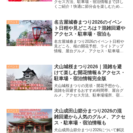
クセス方法、駐車場・宿泊情報まで詳し
くご紹介！快適に節分会を楽しむための
スケジュールやおすすめポイントも解
説。して、福をしっかり呼び込みましょ
う！
名古屋城春まつり2026のイベン
イベント
ト日程や見どころは？混雑回避や
アクセス・駐車場・宿泊も
名古屋城春まつり2026のイベント日程や
見どころ、桜の開花予想、ライトアップ
情報、屋台グルメ、アクセス・駐車場・
周辺ホテルの宿泊情報まで徹底解説！混
雑を避けてゆっくり楽しむためのポイン
トも紹介します。
犬山城桜まつり2026｜混雑を避
イベント
けて楽しむ開花情報＆アクセス・
駐車場・宿泊情報完全版
犬山城桜まつりの見頃・開花予想から、
混雑を回避するおすすめ時間帯、屋台グ
ルメ、アクセス方法、駐車場場所、宿泊
先の選び方まで徹底解説！ 初めての方で
も安心して楽しめるよう、写真映えスポ
ットや人力車、遊覧船情報も紹介。春の
犬山成田山節分まつり2026の混
イベント
絶景と歴史ロマンを満喫する完全ガイド
雑回避から人気のグルメ、アクセ
です。
ス・駐車場・宿泊情報も
犬山成田山節分まつり2026について解説