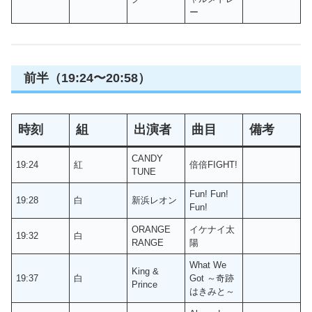
ー
前半（19:24〜20:58）
時刻
組
出演者
曲目
備考
CANDY
19:24
紅
倍倍FIGHT!
TUNE
Fun! Fun!
19:28
白
新浜レオン
Fun!
ORANGE
イケナイ太
19:32
白
RANGE
陽
What We
King &
19:37
白
Got ～奇跡
Prince
はきみと～