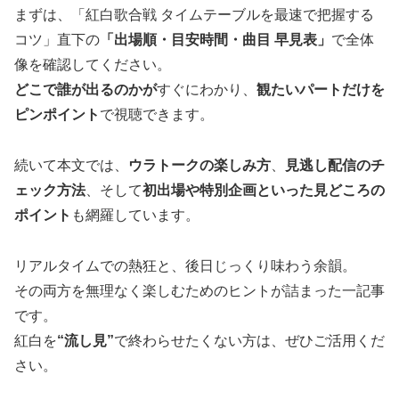
まずは、「紅白歌合戦 タイムテーブルを最速で把握する
コツ」直下の
「出場順・目安時間・曲目 早見表」
で全体
像を確認してください。
どこで誰が出るのかが
すぐにわかり、
観たいパートだけを
ピンポイント
で視聴できます。
続いて本文では、
ウラトークの楽しみ方
、
見逃し配信のチ
ェック方法
、そして
初出場や特別企画といった見どころの
ポイント
も網羅しています。
リアルタイムでの熱狂と、後日じっくり味わう余韻。
その両方を無理なく楽しむためのヒントが詰まった一記事
です。
紅白を
“流し見”
で終わらせたくない方は、ぜひご活用くだ
さい。