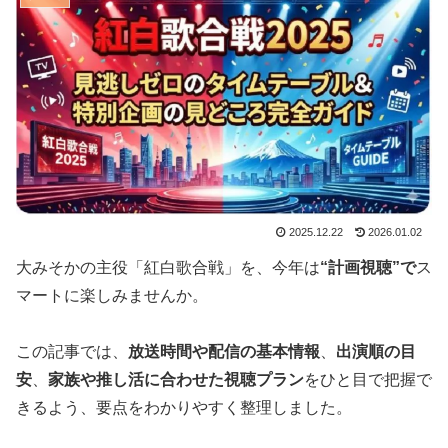
2025.12.22
2026.01.02
大みそかの主役「紅白歌合戦」を、今年は
“計画視聴”で
ス
マートに楽しみませんか。
この記事では、
放送時間や配信の基本情報
、
出演順の目
安
、
家族や推し活に合わせた視聴プラン
をひと目で把握で
きるよう、要点をわかりやすく整理しました。