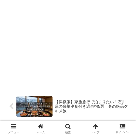
【保存版】家族旅行で泊まりたい！石川
県の豪華夕食付き温泉宿5選｜冬の絶品グ
ルメ旅
【冬の海鮮旅】愛知で本当においしい宿5
メニュー
ホーム
検索
トップ
サイドバー
選｜伊勢海老・ふぐ・旬魚を味わう大人