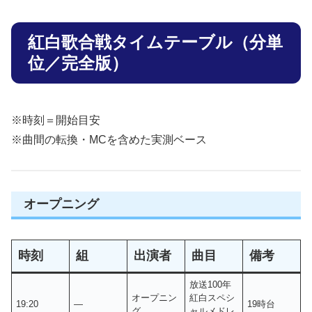
紅白歌合戦タイムテーブル（分単
位／完全版）
※時刻＝開始目安
※曲間の転換・MCを含めた実測ベース
オープニング
時刻
組
出演者
曲目
備考
放送100年
オープニン
紅白スペシ
19:20
―
19時台
グ
ャルメドレ