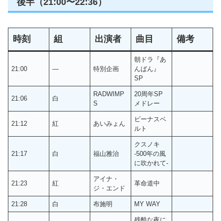
後半（21:00〜22:36）
時刻
組
出演者
曲目
備考
朝ドラ『あ
21:00
―
特別企画
んぱん』
SP
RADWIMP
20周年SP
21:06
白
S
メドレー
ビーナスベ
21:12
紅
あいみょん
ルト
クスノキ
21:17
白
福山雅治
-500年の風
に吹かれて-
アイナ・
21:23
紅
革命道中
ジ・エンド
21:28
白
布施明
MY WAY
残酷な夜に