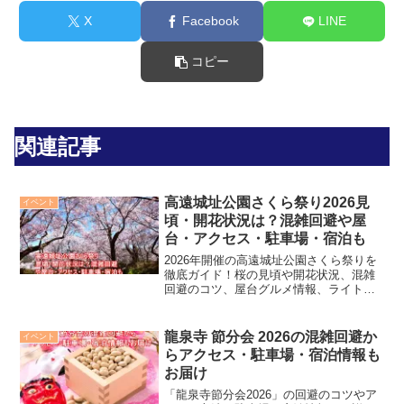
X
Facebook
LINE
コピー
関連記事
高遠城址公園さくら祭り2026見
イベント
頃・開花状況は？混雑回避や屋
台・アクセス・駐車場・宿泊も
2026年開催の高遠城址公園さくら祭りを
徹底ガイド！桜の見頃や開花状況、混雑
回避のコツ、屋台グルメ情報、ライトア
ップ時間、アクセス方法、駐車場の詳
細、周辺ホテルや宿泊施設まで完全網
羅。春の絶景「天下第一の桜」を快適に
龍泉寺 節分会 2026の混雑回避か
イベント
楽しむための必見情報が満載です。
らアクセス・駐車場・宿泊情報も
お届け
「龍泉寺節分会2026」の回避のコツやア