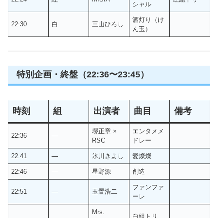
シャル
酒灯り（け
22:30
白
三山ひろし
ん玉）
特別企画・終盤（22:36〜23:45）
時刻
組
出演者
曲目
備考
堺正章 ×
エンタメメ
22:36
―
RSC
ドレー
22:41
―
氷川きよし
愛燦燦
22:46
―
星野源
創造
ファンファ
22:51
―
玉置浩二
ーレ
Mrs.
白組トリ