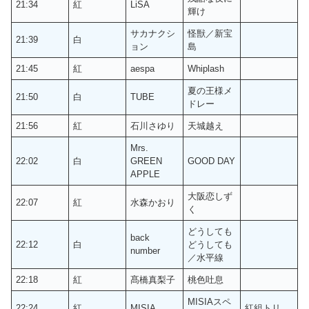
21:34
紅
LiSA
輝け
サカナクシ
怪獣／新宝
21:39
白
ョン
島
21:45
紅
aespa
Whiplash
夏の王様メ
21:50
白
TUBE
ドレー
21:56
紅
石川さゆり
天城越え
Mrs.
22:02
白
GREEN
GOOD DAY
APPLE
大阪恋しず
22:07
紅
水森かおり
く
どうしても
back
22:12
白
どうしても
number
／水平線
22:18
紅
髙橋真梨子
桃色吐息
MISIAスペ
22:24
紅
MISIA
紅組トリ