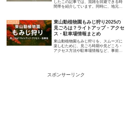
したこの記事では、混雑を回避できる時
間帯を紹介しています。同時に、地元で
愛されるグルメスポットや、アクセス方
法、駐車場、周辺のホテル情報もくわし
く解説しました。2月3日（火）特別年男
東山動植物園もみじ狩り2025の
イベント
年女豆まき式の時間帯は一般的に賑わう
見ごろは？ライトアップ・アクセ
傾向がありますので、混雑を避けたい方
ス・駐車場情報まとめ
は、できるだけこれらの時間帯を避ける
ことをおすすめします。
東山動植物園もみじ狩りを、スムーズに
楽しむために、見ごろ時期や見どころ・
アクセス方法や駐車場情報など、事前に
知っておきたい情報をまとめました。こ
の情報を参考に、ぜひ、ご家族やお友達
との思い出作りに訪れて東山動植物園も
みじ狩りを満喫してください。
スポンサーリンク