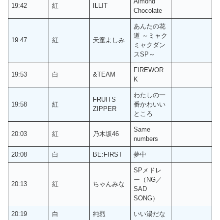
Almond
19:42
紅
ILLIT
Chocolate
あんたの花
道 ～ミャク
19:47
紅
天童よしみ
ミャクダン
スSP～
FIREWOR
19:53
白
&TEAM
K
わたしの一
FRUITS
19:58
紅
番かわいい
ZIPPER
ところ
Same
20:03
紅
乃木坂46
numbers
20:08
白
BE:FIRST
夢中
SPメドレ
ー（NG／
20:13
紅
ちゃんみな
SAD
SONG）
20:19
白
純烈
いい湯だな