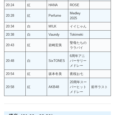
20:24
紅
HANA
ROSE
Medley
20:28
紅
Perfume
2025
20:34
白
M!LK
イイじゃん
20:38
白
Vaundy
Tokimeki
聖母たちの
20:43
紅
岩崎宏美
ララバイ
6周年アニ
20:48
白
SixTONES
バーサリー
メドレー
20:54
紅
坂本冬美
夜桜お七
20周年スー
20:58
紅
AKB48
パーヒット
前半ラスト
メドレー