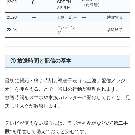
23:02
白
GREEN
（再登場）
APPLE
23:20
―
表彰・総評
―
勝敗発表
エンディン
23:45
―
―
放送終了
グ
① 放送時間と配信の基本
最初に開始・終了時刻と視聴手段（地上波／配信／ラジ
オ）を押さえることで、当日の行動が整理されます。
放送時間をスマホや家族カレンダーに登録しておくと、見
逃しリスクが激減します。
テレビが使えない場面には、ラジオや配信などの
“第二手
段”
を用意して備えておくと安心です。